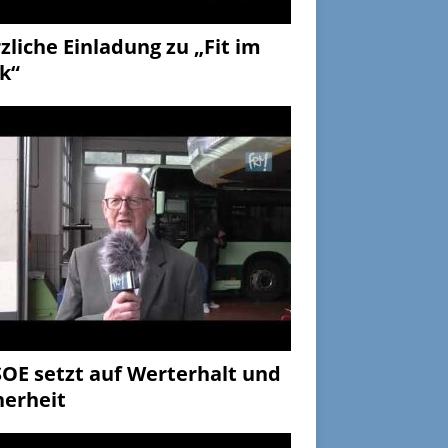
zliche Einladung zu „Fit im
k“
OE setzt auf Werterhalt und
herheit