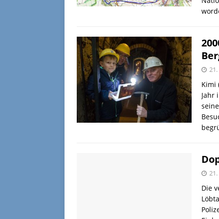
Natio
word
200
Ber
21
Kimi 
Jahr 
sein
Besuc
begr
Dop
21
Die v
Löbta
Poliz