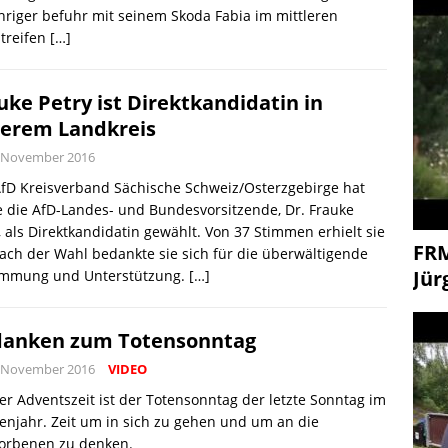
hriger befuhr mit seinem Skoda Fabia im mittleren
treifen
[…]
uke Petry ist Direktkandidatin in
erem Landkreis
. November 2016
fD Kreisverband Sächische Schweiz/Osterzgebirge hat
 die AfD-Landes- und Bundesvorsitzende, Dr. Frauke
, als Direktkandidatin gewählt. Von 37 Stimmen erhielt sie
FR
ach der Wahl bedankte sie sich für die überwältigende
Jür
immung und Unterstützung.
[…]
anken zum Totensonntag
. November 2016
VIDEO
er Adventszeit ist der Totensonntag der letzte Sonntag im
enjahr. Zeit um in sich zu gehen und um an die
torbenen zu denken.