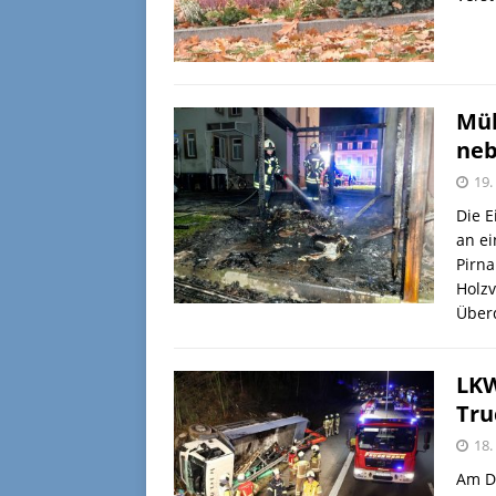
Mül
neb
19
Die E
an e
Pirna
Holz
Über
LKW
Tru
18
Am D