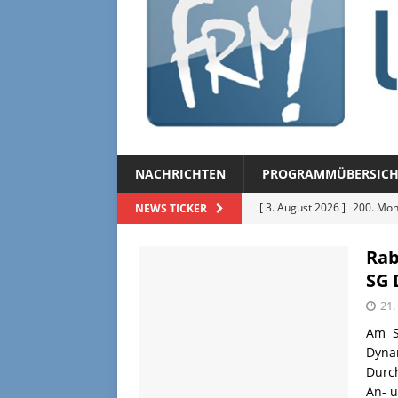
NACHRICHTEN
PROGRAMMÜBERSICH
[ 3. August 2026 ]
200. Mon
NEWS TICKER
[ 3. August 2026 ]
Regional
Rab
[ 27. Juli 2026 ]
Regionalmag
SG 
[ 27. Juli 2026 ]
Herzliche Ei
21
[ 3. August 2026 ]
FRM-TV 
Am S
Dyna
Durch
An- u