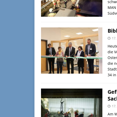
schwe
MAN 
Südv
Bib
17
Heut
die V
Oster
die 
Stadt
34 i
Gef
Sac
17
Am W