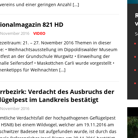
vereins und einer geringen Anzahl
[…]
ionalmagazin 821 HD
. November 2016
VIDEO
S
ezeitraum: 21. – 27. November 2016 Themen in dieser
e: • Weihnachtsausstellung im Dippoldiswalder Museum
htfest an der Grundschule Wurgwitz • Einweihung der
alle Seifersdorf • Maskottchen Carli wurde vorgestellt •
henketipps für Weihnachten
[…]
rrbezirk: Verdacht des Ausbruchs der
lügelpest im Landkreis bestätigt
. November 2016
mtliche Verdachtsfall der hochpathogenen Geflügelpest
 H5N8) bei einem Wildvogel, welcher am 19.11.2016 am
schwitzer Badesee tot aufgefunden wurde, ist durch das