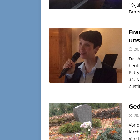
19-Jä
Fahrs
Fra
uns
20
Der A
heute
Petry
34. N
Zust
Ged
20
Vor d
Kirch
Vers