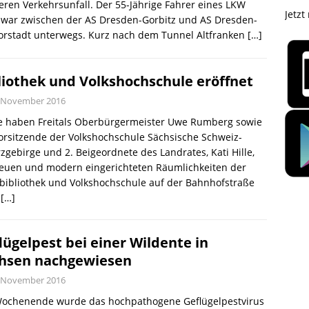
ren Verkehrsunfall. Der 55-Jährige Fahrer eines LKW
Jetzt
war zwischen der AS Dresden-Gorbitz und AS Dresden-
orstadt unterwegs. Kurz nach dem Tunnel Altfranken
[…]
liothek und Volkshochschule eröffnet
. November 2016
e haben Freitals Oberbürgermeister Uwe Rumberg sowie
orsitzende der Volkshochschule Sächsische Schweiz-
zgebirge und 2. Beigeordnete des Landrates, Kati Hille,
neuen und modern eingerichteten Räumlichkeiten der
bibliothek und Volkshochschule auf der Bahnhofstraße
n
[…]
lügelpest bei einer Wildente in
hsen nachgewiesen
. November 2016
ochenende wurde das hochpathogene Geflügelpestvirus