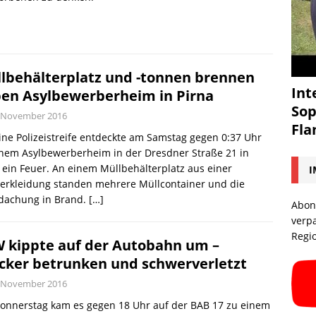
lbehälterplatz und -tonnen brennen
Int
en Asylbewerberheim in Pirna
Sop
. November 2016
Fl
ine Polizeistreife entdeckte am Samstag gegen 0:37 Uhr
inem Asylbewerberheim in der Dresdner Straße 21 in
 ein Feuer. An einem Müllbehälterplatz aus einer
I
verkleidung standen mehrere Müllcontainer und die
dachung in Brand.
[…]
Abon
verp
Regi
 kippte auf der Autobahn um –
cker betrunken und schwerverletzt
. November 2016
onnerstag kam es gegen 18 Uhr auf der BAB 17 zu einem