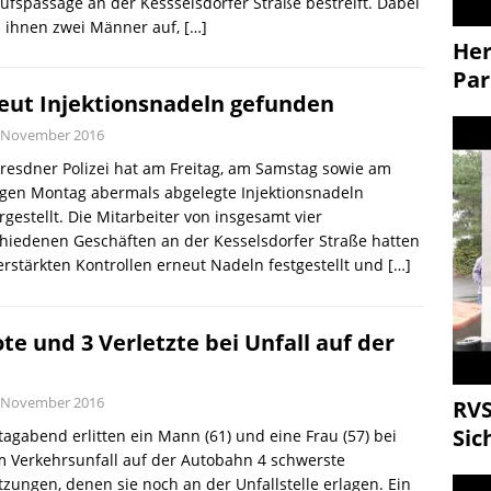
ufspassage an der Kessselsdorfer Straße bestreift. Dabei
n ihnen zwei Männer auf,
[…]
Her
Par
eut Injektionsnadeln gefunden
. November 2016
resdner Polizei hat am Freitag, am Samstag sowie am
igen Montag abermals abgelegte Injektionsnadeln
rgestellt. Die Mitarbeiter von insgesamt vier
hiedenen Geschäften an der Kesselsdorfer Straße hatten
erstärkten Kontrollen erneut Nadeln festgestellt und
[…]
ote und 3 Verletzte bei Unfall auf der
. November 2016
RVS
Sic
agabend erlitten ein Mann (61) und eine Frau (57) bei
 Verkehrsunfall auf der Autobahn 4 schwerste
tzungen, denen sie noch an der Unfallstelle erlagen. Ein