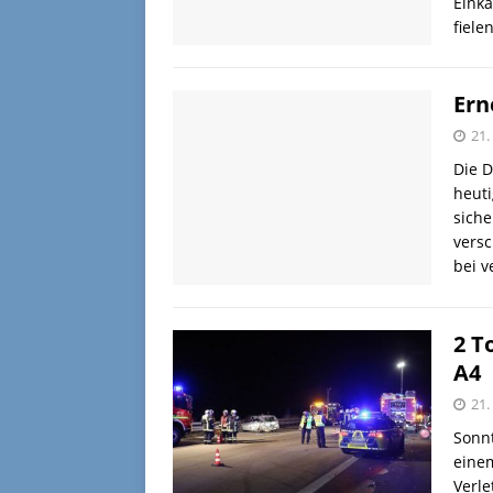
Einka
fiele
Ern
21
Die D
heut
siche
versc
bei v
2 T
A4
21
Sonnt
einem
Verle