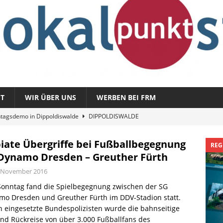
T
WIR ÜBER UNS
WERBEN BEI FRM
tagsdemo in Dippoldiswalde
DIPPOLDISWALDE
magazin 1326 – vom 3. August 2026
REGIONALMAGAZIN
iate Übergriffe bei Fußballbegegnung
REG
azin 1325 – vom 27. Juli 2026
REGIONALMAGAZIN
Dynamo Dresden – Greuther Fürth
nladung zu „Fit im Park“
FREITAL
. November 2016
Sommergespräch: Semmelmilda
DIPPOLDISWALDE
onntag fand die Spielbegegnung zwischen der SG
mo Dresden und Greuther Fürth im DDV-Stadion statt.
 eingesetzte Bundespolizisten wurde die bahnseitige
nd Rückreise von über 3.000 Fußballfans des