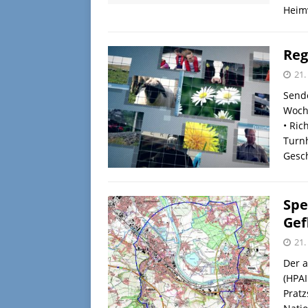
Heim
Reg
21
Send
Woch
• Ric
Turnh
Gesc
Spe
Gef
21
Der a
(HPAI
Pratz