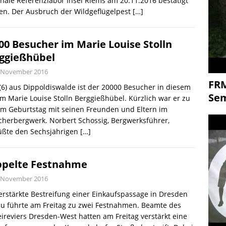
nale Referenzlabor Insel Riems am 20.11.2016 bestätigt
en. Der Ausbruch der Wildgeflügelpest
[…]
00 Besucher im Marie Louise Stolln
ggießhübel
. November 2016
FR
(6) aus Dippoldiswalde ist der 20000 Besucher in diesem
Se
im Marie Louise Stolln Berggießhübel. Kürzlich war er zu
em Geburtstag mit seinen Freunden und Eltern im
herbergwerk. Norbert Schossig, Bergwerksführer,
üßte den Sechsjährigen
[…]
pelte Festnahme
. November 2016
erstärkte Bestreifung einer Einkaufspassage in Dresden
u führte am Freitag zu zwei Festnahmen. Beamte des
eireviers Dresden-West hatten am Freitag verstärkt eine