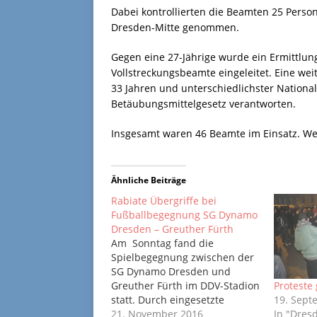
Dabei kontrollierten die Beamten 25 Person
Dresden-Mitte genommen.
Gegen eine 27-Jährige wurde ein Ermittlu
Vollstreckungsbeamte eingeleitet. Eine wei
33 Jahren und unterschiedlichster Nationa
Betäubungsmittelgesetz verantworten.
Insgesamt waren 46 Beamte im Einsatz. Wei
Ähnliche Beiträge
Rabiate Übergriffe bei
Fußballbegegnung SG Dynamo
Dresden – Greuther Fürth
Am Sonntag fand die
Spielbegegnung zwischen der
SG Dynamo Dresden und
Greuther Fürth im DDV-Stadion
Proteste
statt. Durch eingesetzte
19. Sept
Bundespolizisten wurde die
21. November 2016
In "Dres