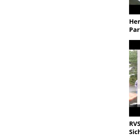
Her
Par
RVS
Sic