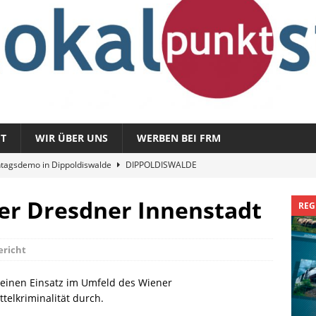
T
WIR ÜBER UNS
WERBEN BEI FRM
tagsdemo in Dippoldiswalde
DIPPOLDISWALDE
magazin 1326 – vom 3. August 2026
REGIONALMAGAZIN
der Dresdner Innenstadt
REG
azin 1325 – vom 27. Juli 2026
REGIONALMAGAZIN
nladung zu „Fit im Park“
FREITAL
ericht
Sommergespräch: Semmelmilda
DIPPOLDISWALDE
t einen Einsatz im Umfeld des Wiener
elkriminalität durch.