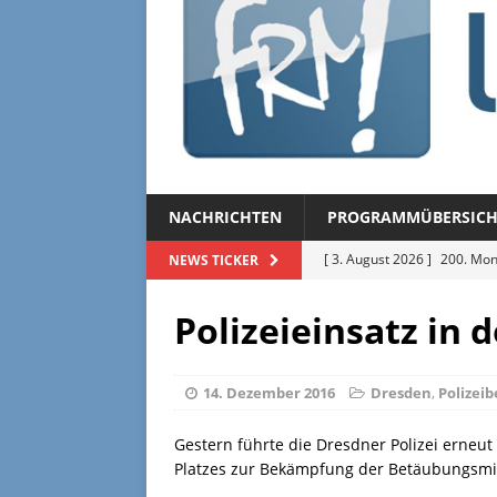
NACHRICHTEN
PROGRAMMÜBERSICH
[ 3. August 2026 ]
200. Mon
NEWS TICKER
[ 3. August 2026 ]
Regional
Polizeieinsatz in 
[ 27. Juli 2026 ]
Regionalmag
[ 27. Juli 2026 ]
Herzliche Ei
14. Dezember 2016
Dresden
,
Polizeib
[ 3. August 2026 ]
FRM-TV 
Gestern führte die Dresdner Polizei erneu
Platzes zur Bekämpfung der Betäubungsmitt