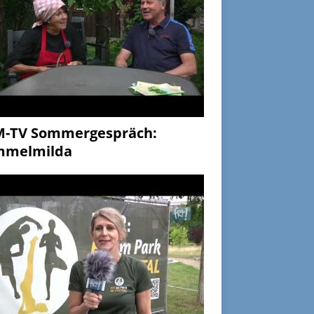
M-TV Sommergespräch:
mmelmilda