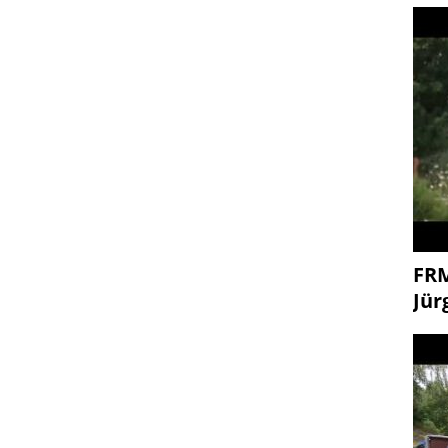
FR
Jür