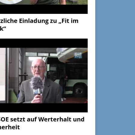
zliche Einladung zu „Fit im
k“
OE setzt auf Werterhalt und
herheit