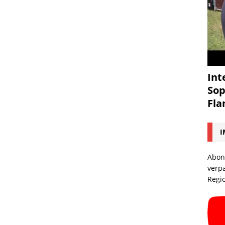
Int
Sop
Fl
I
Abon
verp
Regi