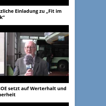
zliche Einladung zu „Fit im
k“
OE setzt auf Werterhalt und
herheit