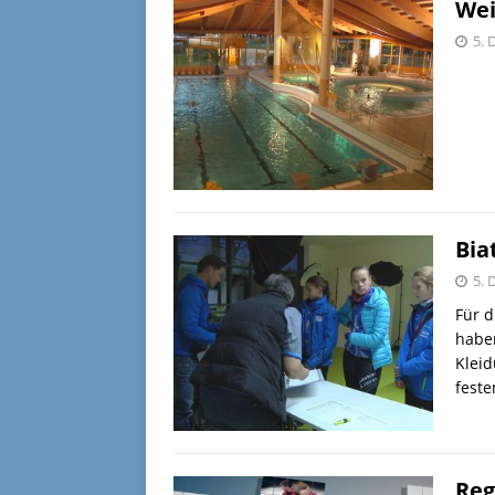
Wei
5. 
Bia
5. 
Für d
haben
Kleid
feste
Reg