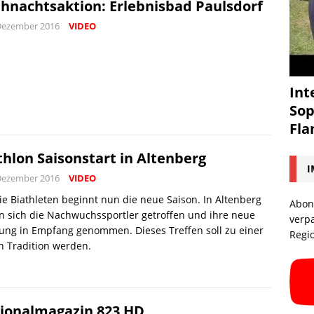
hnachtsaktion: Erlebnisbad Paulsdorf
Dezember 2016
VIDEO
Int
Sop
Fl
thlon Saisonstart in Altenberg
I
Dezember 2016
VIDEO
ie Biathleten beginnt nun die neue Saison. In Altenberg
Abon
 sich die Nachwuchssportler getroffen und ihre neue
verp
ung in Empfang genommen. Dieses Treffen soll zu einer
Regi
n Tradition werden.
ionalmagazin 823 HD