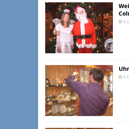
Wei
Col
5. 
Uhr
5. 