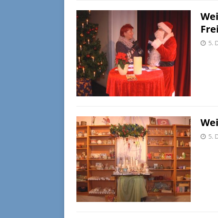
Wei
Fre
5. 
Wei
5. 