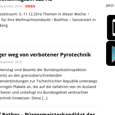
Jetzt
Dezember 2016
VIDEO
zeitraum: 5.-11.12.2016 Themen in dieser Woche: •
 für Ihre Weihnachtseinkäufe • Biathlon – Saisonstart in
nberg
ger weg von verbotener Pyrotechnik
Dezember 2016
Dienstag sind Beamte der Bundespolizeiinspektion
nitz an den grenzüberschreitenden
ßenverbindungen zur Tschechischen Republik unterwegs
ringen Plakate an, die auf die Gefahren von im Ausland
rbener und unbefugt ins Bundesgebiet verbrachter
echnik hinweisen. Diese
[…]
f Rother – Bürgermeisterkandidat der