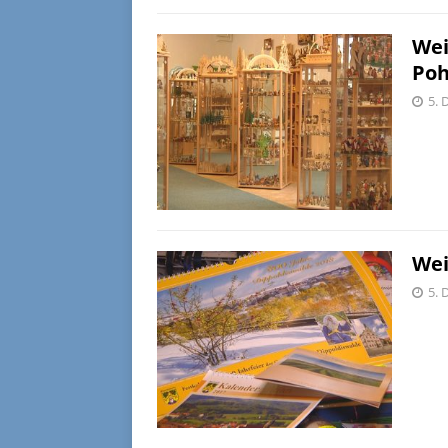
Wei
Poh
5. 
Wei
5. 