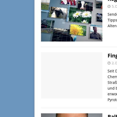
5. 
Sende
Tipps
Alte
Fin
2. 
Seit 
Chem
Stra
und b
erwo
Pyrot
Ral