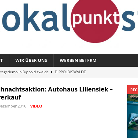
T
WIR ÜBER UNS
WERBEN BEI FRM
tagsdemo in Dippoldiswalde
DIPPOLDISWALDE
magazin 1326 – vom 3. August 2026
REGIONALMAGAZIN
hnachtsaktion: Autohaus Liliensiek –
REG
azin 1325 – vom 27. Juli 2026
REGIONALMAGAZIN
erkauf
nladung zu „Fit im Park“
FREITAL
Dezember 2016
VIDEO
Sommergespräch: Semmelmilda
DIPPOLDISWALDE