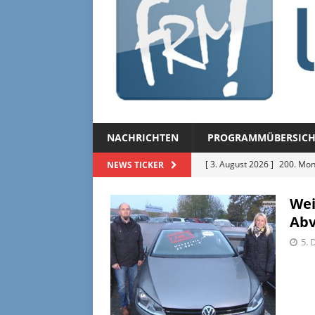
NACHRICHTEN
PROGRAMMÜBERSICH
[ 3. August 2026 ]
200. Mon
NEWS TICKER
[ 3. August 2026 ]
Regional
Wei
[ 27. Juli 2026 ]
Regionalmag
Abv
[ 27. Juli 2026 ]
Herzliche Ei
5. 
[ 3. August 2026 ]
FRM-TV 