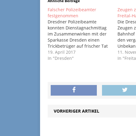
Ähnliche Beiträge
Falscher Polizeibeamter
Zeugen z
festgenommen
Freital-
Dresdner Polizeibeamte
Die Dres
konnten Dienstagnachmittag
Zeugen z
im Zusammenwirken mit der
Bahnhof 
Sparkasse Dresden einen
den verg
Trickbetrüger auf frischer Tat
Unbekann
stellen. Er hatte mehrere
19. April 2017
belästig
11. Nov
tausend Euro von drei
In "Dresden"
umklamm
In "Freita
Seniorinnen ergaunert. Das
Unbekann
Geld konnte sichergestellt
Südstraß
werden. Seit Montagabend
fasste ih
gab es im Stadtgebiet Dresden
Mann hat
mindestens ein Dutzend
vom Halt
Anrufe von Betrügern. Diese
dem die
gaben sich als Polizeibeamte
aus und…
VORHERIGER ARTIKEL