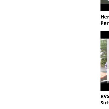
Her
Par
RVS
Sic