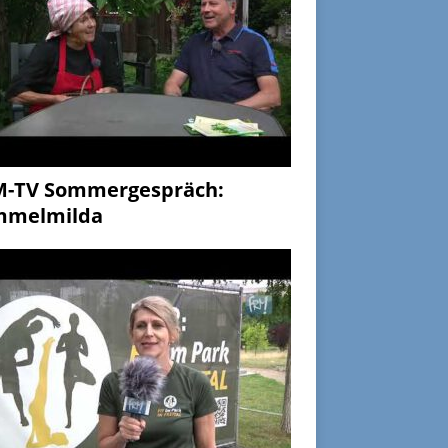
M-TV Sommergespräch:
mmelmilda