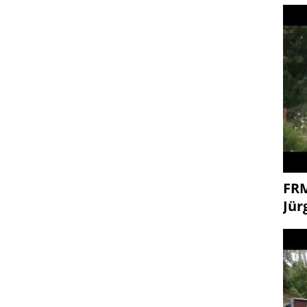
FR
Jür