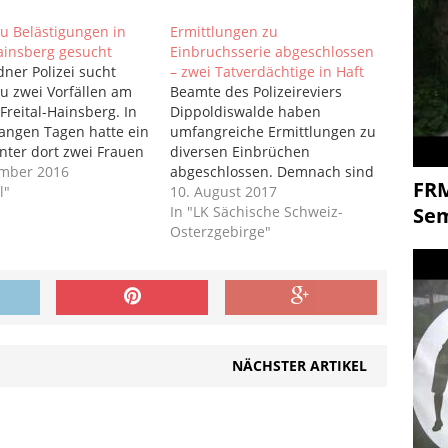
u Belästigungen in
Ermittlungen zu
Hainsberg gesucht
Einbruchsserie abgeschlossen
dner Polizei sucht
– zwei Tatverdächtige in Haft
u zwei Vorfällen am
Beamte des Polizeireviers
Freital-Hainsberg. In
Dippoldiswalde haben
angen Tagen hatte ein
umfangreiche Ermittlungen zu
ter dort zwei Frauen
diversen Einbrüchen
t. Am Montag
ember 2016
abgeschlossen. Demnach sind
FR
erte ein
l"
zwei Männer (42/43)
10. August 2017
ter auf der
verdächtig, diese teils
In "LK Sächische Schweiz-
Se
e eine 19-jährige und
gemeinsam begangen zu
Osterzgebirge"
r in den Schritt. Der
haben. Bislang gehen die
te die junge Frau
Ermittler von einem
epunkt verfolgt, an
Gesamtschaden von rund
…
34.000 Euro aus.
Ausgangspunkt der
Ermittlungen war ein Einbruch
NÄCHSTER ARTIKEL
am 23. Mai 2016 in einen
Backshop in Wilsdruff.…