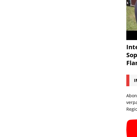
Int
Sop
Fl
I
Abon
verp
Regi