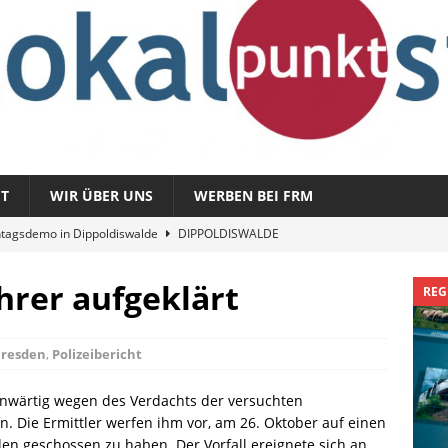
T
WIR ÜBER UNS
WERBEN BEI FRM
tagsdemo in Dippoldiswalde
DIPPOLDISWALDE
magazin 1326 – vom 3. August 2026
REGIONALMAGAZIN
hrer aufgeklärt
REG
azin 1325 – vom 27. Juli 2026
REGIONALMAGAZIN
nladung zu „Fit im Park“
FREITAL
resden
,
Polizeibericht
Sommergespräch: Semmelmilda
DIPPOLDISWALDE
enwärtig wegen des Verdachts der versuchten
. Die Ermittler werfen ihm vor, am 26. Oktober auf einen
en geschossen zu haben. Der Vorfall ereignete sich an