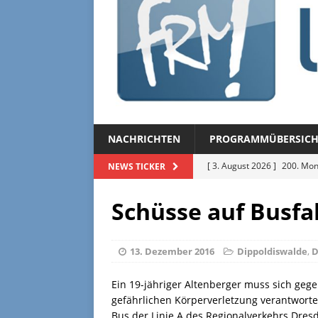
NACHRICHTEN
PROGRAMMÜBERSICH
[ 3. August 2026 ]
200. Mon
NEWS TICKER
[ 3. August 2026 ]
Regional
Schüsse auf Busfa
[ 27. Juli 2026 ]
Regionalmag
[ 27. Juli 2026 ]
Herzliche Ei
13. Dezember 2016
Dippoldiswalde
,
D
[ 3. August 2026 ]
FRM-TV 
Ein 19-jähriger Altenberger muss sich geg
gefährlichen Körperverletzung verantworten
Bus der Linie A des Regionalverkehrs Dresd