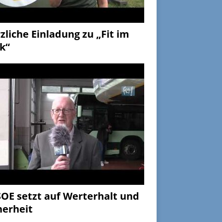
zliche Einladung zu „Fit im
k“
OE setzt auf Werterhalt und
herheit