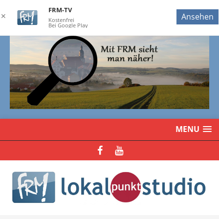
FRM-TV
✕
Ansehen
Kostenfrei
Bei Google Play
MENU