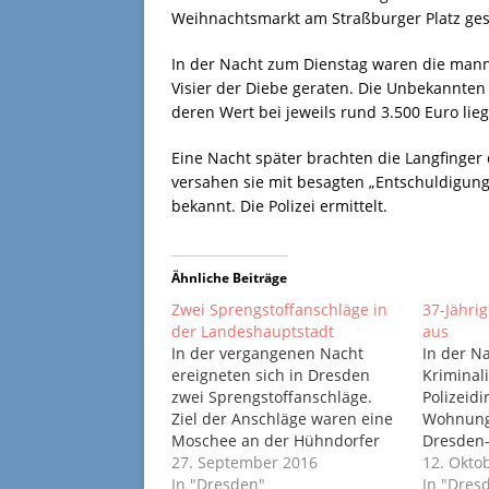
Weihnachtsmarkt am Straßburger Platz ges
In der Nacht zum Dienstag waren die mann
Visier der Diebe geraten. Die Unbekannten
deren Wert bei jeweils rund 3.500 Euro lieg
Eine Nacht später brachten die Langfinger 
versahen sie mit besagten „Entschuldigungs
bekannt. Die Polizei ermittelt.
Ähnliche Beiträge
Zwei Sprengstoffanschläge in
37-Jährig
der Landeshauptstadt
aus
In der vergangenen Nacht
In der N
ereigneten sich in Dresden
Kriminal
zwei Sprengstoffanschläge.
Polizeid
Ziel der Anschläge waren eine
Wohnung 
Moschee an der Hühndorfer
Dresden
Straße sowie das
27. September 2016
Hintergr
12. Okto
Internationale Congress Center
In "Dresden"
waren Bi
In "Dres