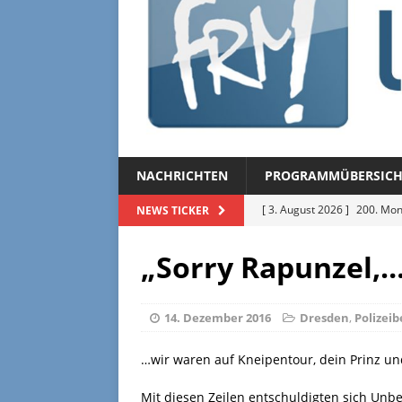
NACHRICHTEN
PROGRAMMÜBERSICH
[ 3. August 2026 ]
200. Mon
NEWS TICKER
[ 3. August 2026 ]
Regional
„Sorry Rapunzel,
[ 27. Juli 2026 ]
Regionalmag
[ 27. Juli 2026 ]
Herzliche Ei
14. Dezember 2016
Dresden
,
Polizeib
[ 3. August 2026 ]
FRM-TV 
…wir waren auf Kneipentour, dein Prinz un
Mit diesen Zeilen entschuldigten sich Unb