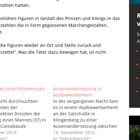
tohlen hatten.
shohen Figuren in Gestalt des Prinzen und Königs in das
 stahlen die in Form gegossenen Märchengestalten,
t.
S
Ä
die Figuren wieder an Ort und Stelle zurück und
zettel“. Was die Täter dazu bewogen hat, ist nicht
er löste Polizeieinsatz
Auseinandersetzung in
Asylbewerberheim
acht durchsuchten
In der vergangenen Nacht kam
isten der
es in einem Asylbewerberheim
irektion Dresden die
an der Salzstraße in
eines Mannes (37) in
Klingenberg zu einer
-Cossebaude.
Auseinandersetzung zwischen
und des Einsatzes
ber 2019
mehreren Bewohnern.
14. September 2016
lder des 37-Jährigen,
den"
Bisherigen Ermittlungen
In "Polizeibericht"