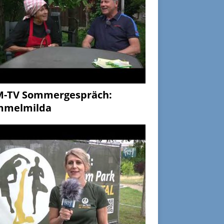
M-TV Sommergespräch:
mmelmilda