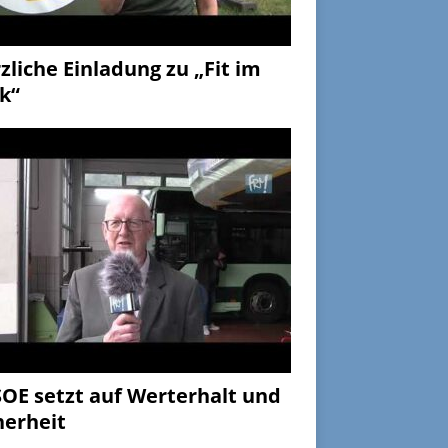
zliche Einladung zu „Fit im
k“
OE setzt auf Werterhalt und
herheit