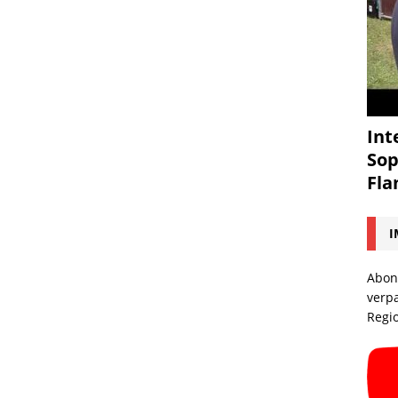
Int
Sop
Fl
I
Abon
verp
Regi