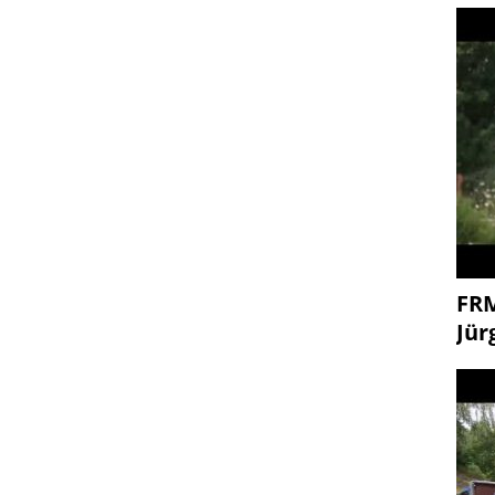
FR
Jür