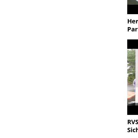
Her
Par
RVS
Sic