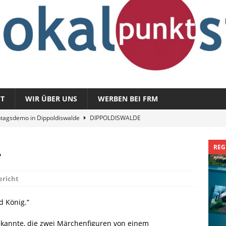
T
WIR ÜBER UNS
WERBEN BEI FRM
tagsdemo in Dippoldiswalde
DIPPOLDISWALDE
magazin 1326 – vom 3. August 2026
REGIONALMAGAZIN
…
REG
azin 1325 – vom 27. Juli 2026
REGIONALMAGAZIN
nladung zu „Fit im Park“
FREITAL
ericht
Sommergespräch: Semmelmilda
DIPPOLDISWALDE
d König.“
ekannte, die zwei Märchenfiguren von einem