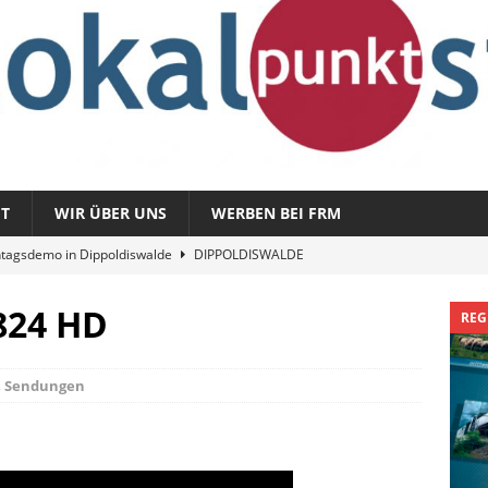
T
WIR ÜBER UNS
WERBEN BEI FRM
tagsdemo in Dippoldiswalde
DIPPOLDISWALDE
magazin 1326 – vom 3. August 2026
REGIONALMAGAZIN
824 HD
REG
azin 1325 – vom 27. Juli 2026
REGIONALMAGAZIN
nladung zu „Fit im Park“
FREITAL
,
Sendungen
Sommergespräch: Semmelmilda
DIPPOLDISWALDE