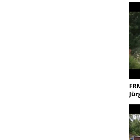
FR
Jür