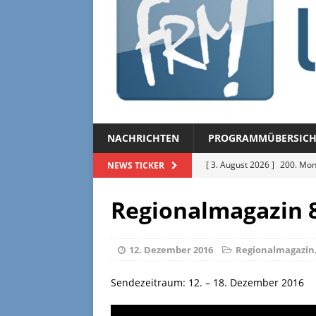
NACHRICHTEN
PROGRAMMÜBERSICH
[ 3. August 2026 ]
200. Mon
NEWS TICKER
[ 3. August 2026 ]
Regional
Regionalmagazin 
[ 27. Juli 2026 ]
Regionalmag
[ 27. Juli 2026 ]
Herzliche Ei
12. Dezember 2016
Regionalmagazin
[ 3. August 2026 ]
FRM-TV 
Sendezeitraum: 12. – 18. Dezember 2016