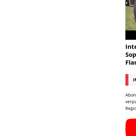
Int
Sop
Fl
I
Abon
verp
Regi