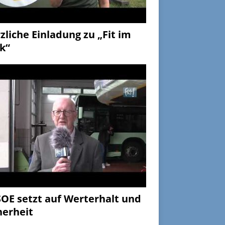
zliche Einladung zu „Fit im
k“
OE setzt auf Werterhalt und
herheit