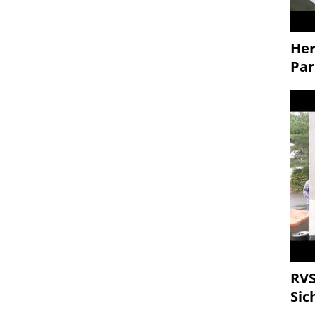
Her
Par
RVS
Sic