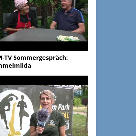
M-TV Sommergespräch:
mmelmilda