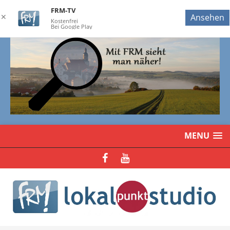
FRM-TV
✕
Ansehen
Kostenfrei
Bei Google Play
MENU