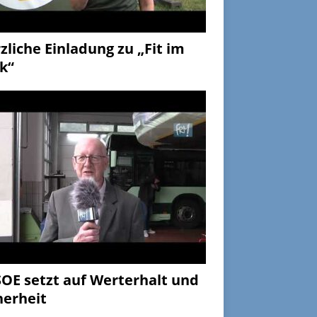
zliche Einladung zu „Fit im
k“
OE setzt auf Werterhalt und
herheit