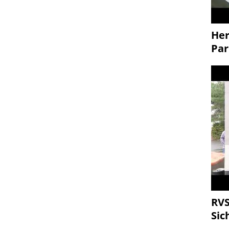
Her
Par
RVS
Sic