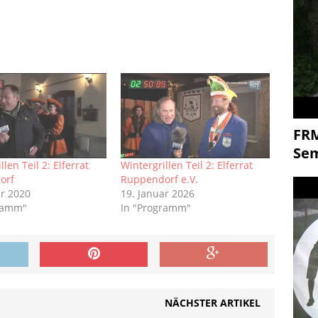
FR
Se
llen Teil 2: Elferrat
Wintergrillen Teil 2: Elferrat
orf
Ruppendorf e.V.
ar 2020
19. Januar 2026
gramm"
In "Programm"
NÄCHSTER ARTIKEL