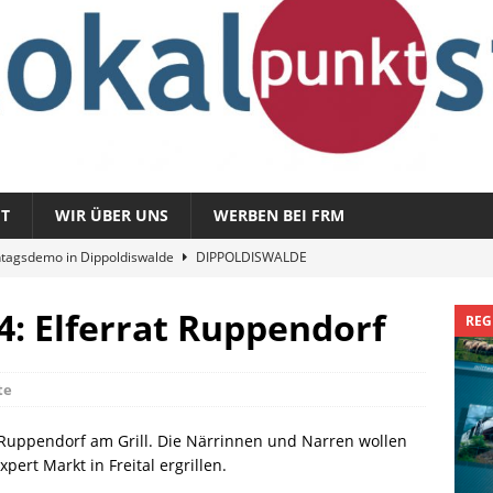
T
WIR ÜBER UNS
WERBEN BEI FRM
tagsdemo in Dippoldiswalde
DIPPOLDISWALDE
magazin 1326 – vom 3. August 2026
REGIONALMAGAZIN
 4: Elferrat Ruppendorf
REG
azin 1325 – vom 27. Juli 2026
REGIONALMAGAZIN
nladung zu „Fit im Park“
FREITAL
te
Sommergespräch: Semmelmilda
DIPPOLDISWALDE
t Ruppendorf am Grill. Die Närrinnen und Narren wollen
ert Markt in Freital ergrillen.