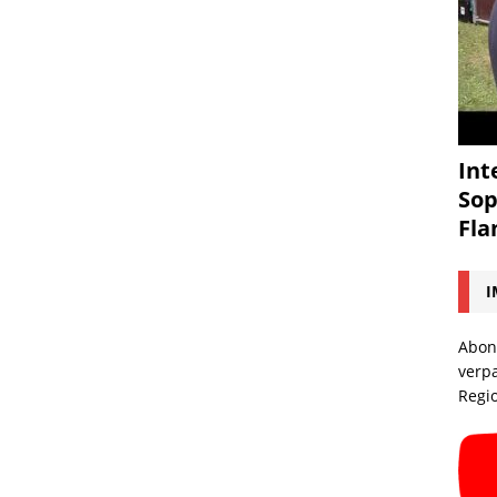
Int
Sop
Fl
I
Abon
verp
Regi