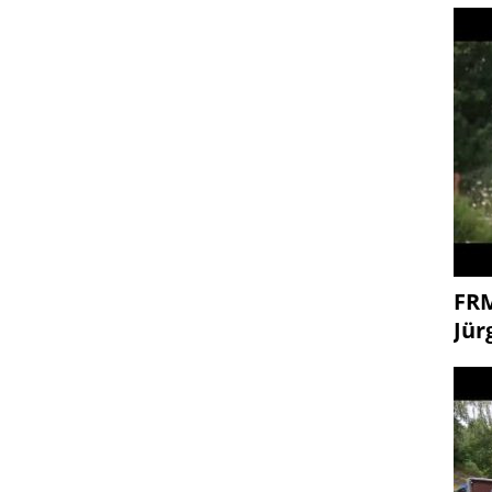
FR
Jür