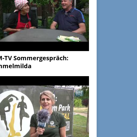
M-TV Sommergespräch:
mmelmilda