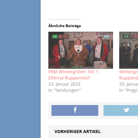
Ähnliche Beiträge
FRM-Wintergrillen Teil 1:
Wintergri
Elferrat Ruppendorf
Ruppend
23. Januar 2023
20. Janu
In "Sendungen"
In "Pro
VORHERIGER ARTIKEL