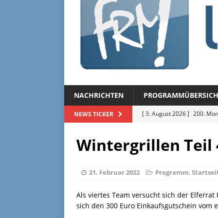
NACHRICHTEN
PROGRAMMÜBERSICH
[ 3. August 2026 ]
200. Mon
NEWS TICKER
[ 3. August 2026 ]
Regional
Wintergrillen Teil
[ 27. Juli 2026 ]
Regionalmag
[ 27. Juli 2026 ]
Herzliche Ei
21. Februar 2022
Programm
,
Startsei
[ 3. August 2026 ]
FRM-TV 
Als viertes Team versucht sich der Elferra
sich den 300 Euro Einkaufsgutschein vom exp