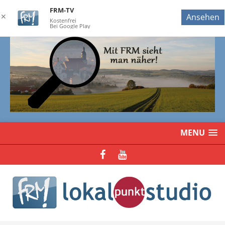
FRM-TV
✕
Ansehen
Kostenfrei
Bei Google Play
MENU