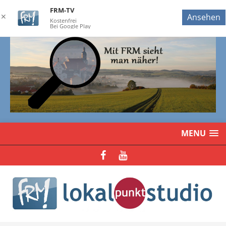
FRM-TV
✕
Ansehen
Kostenfrei
Bei Google Play
MENU