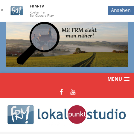
FRM-TV
✕
Ansehen
Kostenfrei
Bei Google Play
MENU