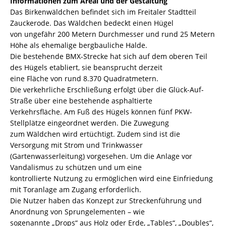
Informationen zum Areal und der Gestaltung
Das Birkenwäldchen befindet sich im Freitaler Stadtteil
Zauckerode. Das Wäldchen bedeckt einen Hügel
von ungefähr 200 Metern Durchmesser und rund 25 Metern
Höhe als ehemalige bergbauliche Halde.
Die bestehende BMX-Strecke hat sich auf dem oberen Teil
des Hügels etabliert, sie beansprucht derzeit
eine Fläche von rund 8.370 Quadratmetern.
Die verkehrliche Erschließung erfolgt über die Glück-Auf-
Straße über eine bestehende asphaltierte
Verkehrsfläche. Am Fuß des Hügels können fünf PKW-
Stellplätze eingeordnet werden. Die Zuwegung
zum Wäldchen wird ertüchtigt. Zudem sind ist die
Versorgung mit Strom und Trinkwasser
(Gartenwasserleitung) vorgesehen. Um die Anlage vor
Vandalismus zu schützen und um eine
kontrollierte Nutzung zu ermöglichen wird eine Einfriedung
mit Toranlage am Zugang erforderlich.
Die Nutzer haben das Konzept zur Streckenführung und
Anordnung von Sprungelementen – wie
sogenannte „Drops“ aus Holz oder Erde, „Tables“, „Doubles“,