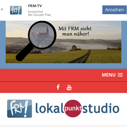
FRM-TV
✕
Ansehen
Kostenfrei
Bei Google Play
MENU