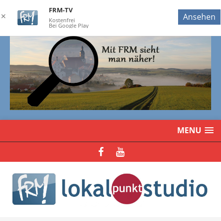
FRM-TV
✕
Ansehen
Kostenfrei
Bei Google Play
MENU