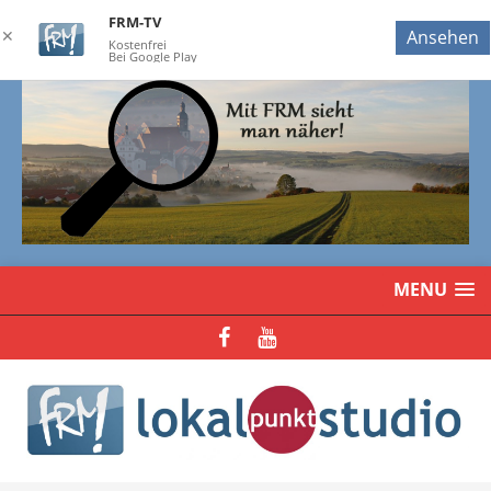
FRM-TV
✕
Ansehen
Kostenfrei
Bei Google Play
MENU