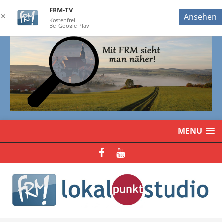
FRM-TV
✕
Ansehen
Kostenfrei
Bei Google Play
MENU