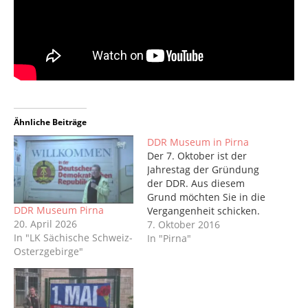
Ähnliche Beiträge
DDR Museum in Pirna
Der 7. Oktober ist der
Jahrestag der Gründung
der DDR. Aus diesem
Grund möchten Sie in die
DDR Museum Pirna
Vergangenheit schicken.
20. April 2026
Hier gibt es einen Bericht
7. Oktober 2016
In "LK Sächische Schweiz-
über unseren Besuch im
In "Pirna"
Osterzgebirge"
DDR-Museum in Pirna.