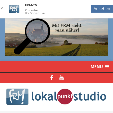
FRM-TV
✕
Ansehen
Kostenfrei
Bei Google Play
MENU