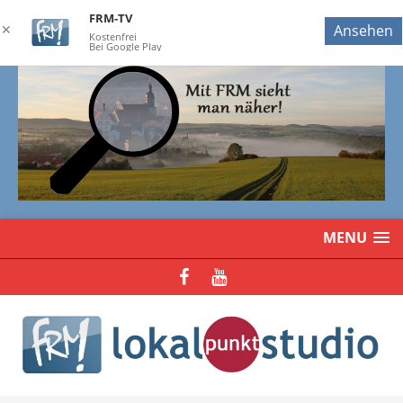
FRM-TV
✕
Ansehen
Kostenfrei
Bei Google Play
MENU