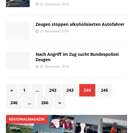
22. Dezember 2016
Zeugen stoppen alkoholisierten Autofahrer
21. Dezember 2016
Nach Angriff im Zug sucht Bundespolizei
Zeugen
20. Dezember 2016
«
1
…
242
243
244
245
246
…
266
»
REGIONALMAGAZIN