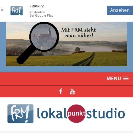
FRM-TV
✕
Ansehen
Kostenfrei
Bei Google Play
MENU