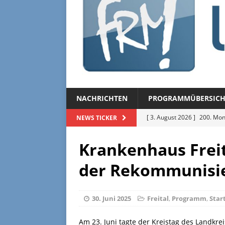
NACHRICHTEN
PROGRAMMÜBERSICH
[ 3. August 2026 ]
200. Mon
NEWS TICKER
[ 3. August 2026 ]
Regional
Krankenhaus Freit
[ 27. Juli 2026 ]
Regionalmag
der Rekommunisi
[ 27. Juli 2026 ]
Herzliche Ei
[ 3. August 2026 ]
FRM-TV 
30. Juni 2025
Freital
,
Programm
,
Star
Am 23. Juni tagte der Kreistag des Landkre