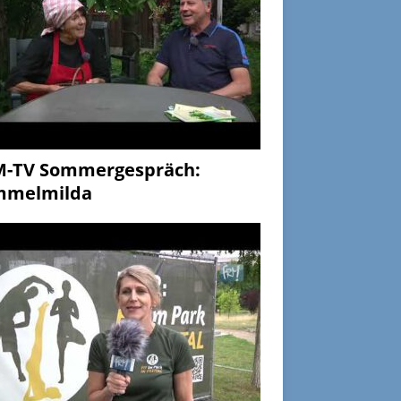
M-TV Sommergespräch:
mmelmilda