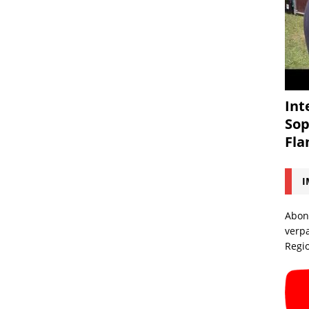
Int
Sop
Fl
I
Abon
verp
Regi