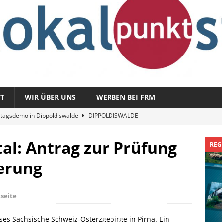
T
WIR ÜBER UNS
WERBEN BEI FRM
tagsdemo in Dippoldiswalde
DIPPOLDISWALDE
magazin 1326 – vom 3. August 2026
REGIONALMAGAZIN
al: Antrag zur Prüfung
REG
azin 1325 – vom 27. Juli 2026
REGIONALMAGAZIN
erung
nladung zu „Fit im Park“
FREITAL
Sommergespräch: Semmelmilda
DIPPOLDISWALDE
tseite
ises Sächsische Schweiz-Osterzgebirge in Pirna. Ein