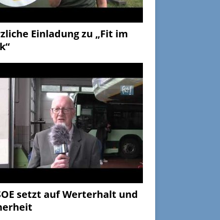
zliche Einladung zu „Fit im
k“
OE setzt auf Werterhalt und
herheit