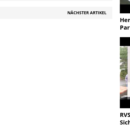
fährtin zwischen dem
in seinen Rucksack und seine…
020 und dem
NÄCHSTER ARTIKEL
20 in deren Wohnung
Her
l erheblich verletzt zu
o dass diese hieran
Par
.…
RVS
Sic