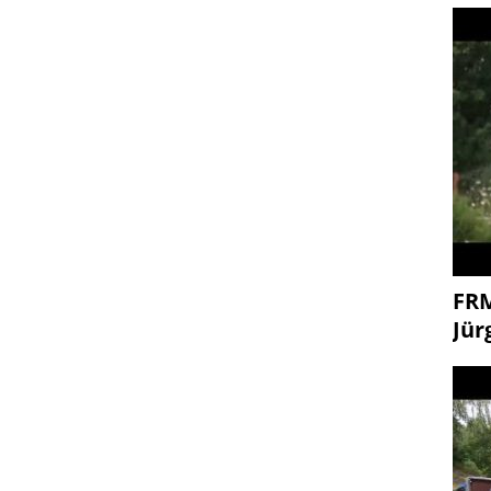
FR
Jür