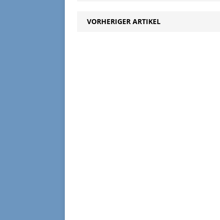
Lebensge
25.01.2
VORHERIGER ARTIKEL
23.02.20
in Freita
haben, s
verstarb