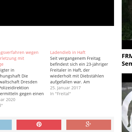
ngsverfahren wegen
Ladendieb in Haft
FR
rletzung mit
Seit vergangenem Freitag
Se
ge
befindest sich ein 23-jähriger
igter in
Freitaler in Haft, der
hungshaft Die
wiederholt mit Diebstählen
waltschaft Dresden
aufgefallen war. Am
olizeidirektion
vergangenen Donnerstag
25. Januar 2017
ermitteln gegen einen
wurde der Mann in einem
In "Freital"
gen Deutschen wegen
uar 2020
Supermarkt an der Dresdner
achts der
l"
Straße bei einem
rletzung mit
Ladendiebstahl erwischt.
ge. Dem
Dabei hatte er Lebensmittel
gten liegt zur Last,
und Spirituosen im
-jährige
Gesamtwert von rund 30 Euro