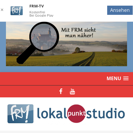
FRM-TV
✕
Ansehen
Kostenfrei
Bei Google Play
MENU