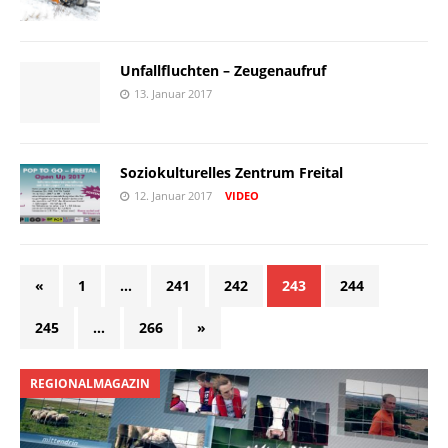
Unfallfluchten – Zeugenaufruf
13. Januar 2017
Soziokulturelles Zentrum Freital
12. Januar 2017
VIDEO
«
1
…
241
242
243
244
245
…
266
»
REGIONALMAGAZIN