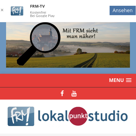
FRM-TV
✕
Ansehen
Kostenfrei
Bei Google Play
MENU