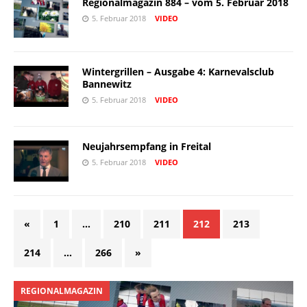
Regionalmagazin 884 – vom 5. Februar 2018
5. Februar 2018
VIDEO
Wintergrillen – Ausgabe 4: Karnevalsclub
Bannewitz
5. Februar 2018
VIDEO
Neujahrsempfang in Freital
5. Februar 2018
VIDEO
«
1
…
210
211
212
213
214
…
266
»
REGIONALMAGAZIN