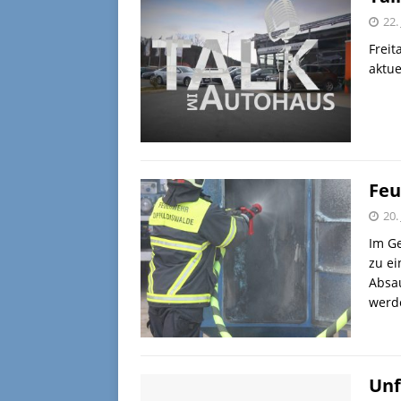
22.
Freit
aktue
Feu
20.
Im G
zu ei
Absa
werde
Unf