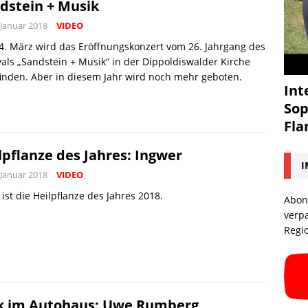
dstein + Musik
 Januar 2018
VIDEO
. März wird das Eröffnungskonzert vom 26. Jahrgang des
vals „Sandstein + Musik“ in der Dippoldiswalder Kirche
finden. Aber in diesem Jahr wird noch mehr geboten.
Int
Sop
Fl
lpflanze des Jahres: Ingwer
I
 Januar 2018
VIDEO
 ist die Heilpflanze des Jahres 2018.
Abon
verp
Regi
k im Autohaus: Uwe Rumberg