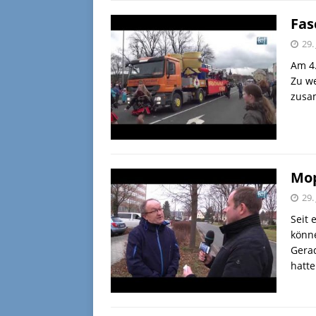
Fas
29.
Am 4.
Zu w
zusa
Mop
29.
Seit 
könne
Gerad
hatte