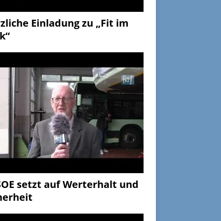
zliche Einladung zu „Fit im
k“
OE setzt auf Werterhalt und
herheit