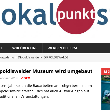
T
WIR ÜBER UNS
WERBEN BEI FRM
tagsdemo in Dippoldiswalde
DIPPOLDISWALDE
magazin 1326 – vom 3. August 2026
REGIONALMAGAZIN
poldiswalder Museum wird umgebaut
REG
azin 1325 – vom 27. Juli 2026
REGIONALMAGAZIN
Februar 2018
VIDEO
nladung zu „Fit im Park“
FREITAL
iesem Jahr sollen die Bauarbeiten am Lohgerbermuseum
Sommergespräch: Semmelmilda
ppoldiswalde starten. Dies hat auch Auswirkungen auf
DIPPOLDISWALDE
raditionellen Veranstaltungen.