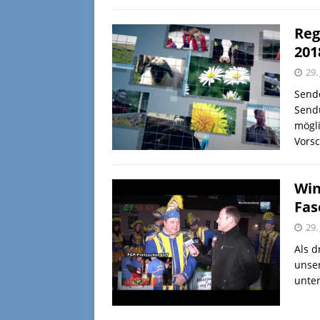
Reg
201
29.
Sende
Sendu
mögli
Vorsc
Win
Fas
29.
Als d
unser
unter