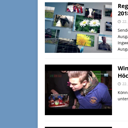
Reg
201
22.
Sende
Ausga
Ingwe
Ausg
Win
Höc
22.
Könne
unter