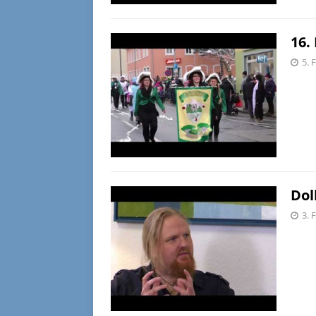
16.
5. 
Dol
3. 