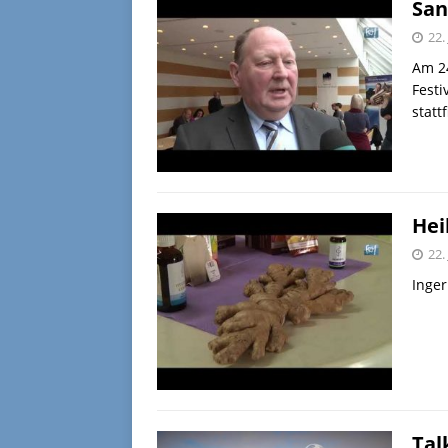
San
22.
Am 24
Festi
statt
Hei
22.
Inger
Tal