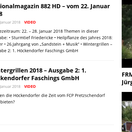
ionalmagazin 882 HD – vom 22. Januar
8
 Januar 2018
VIDEO
zeitraum: 22. – 28. Januar 2018 Themen in dieser
be: • Sturmtief Friedericke • Heilpflanze des Jahres 2018:
r • 26.Jahrgang von „Sandstein + Musik“ • Wintergrillen –
abe 2: 1. Höckendorfer Faschings GmbH
tergrillen 2018 – Ausgabe 2: 1.
FR
kendorfer Faschings GmbH
Jür
 Januar 2018
VIDEO
n die Höckendorfer die Zeit vom FCP Pretzschendorf
bieten?