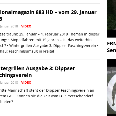
ionalmagazin 883 HD – vom 29. Januar
8
 Januar 2018
VIDEO
zeitraum: 29. Januar – 4. Februar 2018 Themen in dieser
ng: • Mopedfahren mit 15 Jahren – ist das weiterhin
FR
ch? • Wintergrillen Ausgabe 3: Dippser Faschingsverein •
Se
hau: Faschingsumzug in Freital
tergrillen Ausgabe 3: Dippser
chingsverein
 Januar 2018
VIDEO
ritte Mannschaft steht der Dippser Faschingsverein an
em Grill. Können sie die Zeit vom FCP Pretzschendorf
bieten?