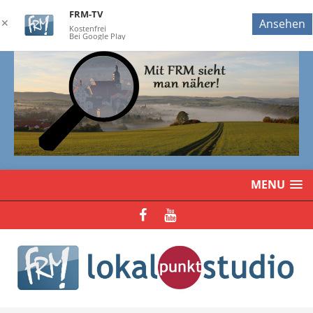
FRM-TV
✕
Ansehen
Kostenfrei
Bei Google Play
MENU