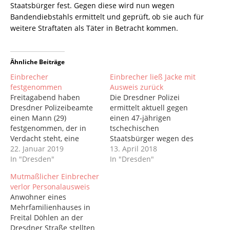
Staatsbürger fest. Gegen diese wird nun wegen
Bandendiebstahls ermittelt und geprüft, ob sie auch für
weitere Straftaten als Täter in Betracht kommen.
Ähnliche Beiträge
Einbrecher
Einbrecher ließ Jacke mit
festgenommen
Ausweis zurück
Freitagabend haben
Die Dresdner Polizei
Dresdner Polizeibeamte
ermittelt aktuell gegen
einen Mann (29)
einen 47-jährigen
festgenommen, der in
tschechischen
Verdacht steht, eine
Staatsbürger wegen des
Vielzahl von Diebstählen
22. Januar 2019
Verdachts des Einbruchs
13. April 2018
begangen zu haben.
In "Dresden"
in eine Wohnung an der
In "Dresden"
Nach einem Hinweis
Bernhardstraße. Gestern
Mutmaßlicher Einbrecher
fanden Polizisten in einer
Nacht wurde eine 39-
verlor Personalausweis
Tiefgarage in Dresden an
Jährige unsanft aus den
Anwohner eines
der Straße Am
Träumen gerissen. Die
Mehrfamilienhauses in
Wasserwerk einen
Frau hatte verdächtige
Freital Döhlen an der
Mercedes ohne
Geräusche von ihrer
Dresdner Straße stellten