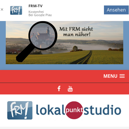
FRM-TV
✕
Ansehen
Kostenfrei
Bei Google Play
MENU