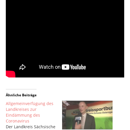
Ähnliche Beiträge
Allgemeinverfügung des
Landkreises zur
Eindämmung des
Coronavirus
Der Landkreis Sächsische