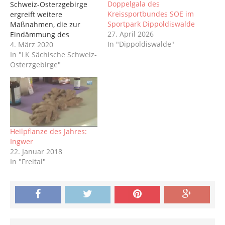
Doppelgala des
Schweiz-Osterzgebirge
Kreissportbundes SOE im
ergreift weitere
Sportpark Dippoldiswalde
Maßnahmen, die zur
27. April 2026
Eindämmung des
In "Dippoldiswalde"
Coronavirus beitragen
4. März 2020
sollen. Mit Wirkung ab
In "LK Sächische Schweiz-
05.03.2020 wird eine
Osterzgebirge"
Allgemeinverfügung
erlassen, wonach ab
sofort alle
Veranstaltungen
(öffentliche und
nichtöffentliche) sowie
Heilpflanze des Jahres:
sonstige
Ingwer
Menschenansammlunge
22. Januar 2018
n ab einer
In "Freital"
Teilnehmerzahl von 100
Personen beim
Verwaltungsstab des
Landkreises Sächsische
Schweiz-Osterzgebirge
anzuzeigen sind. Dabei