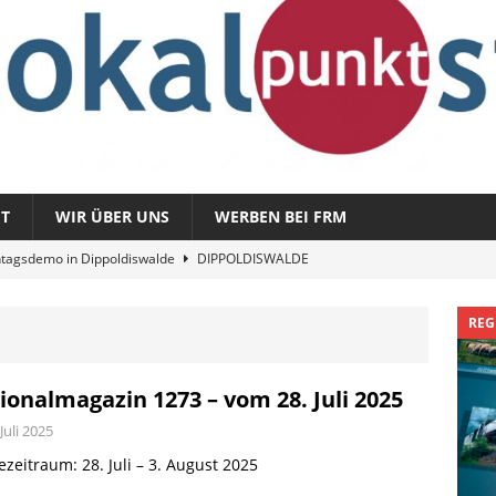
T
WIR ÜBER UNS
WERBEN BEI FRM
tagsdemo in Dippoldiswalde
DIPPOLDISWALDE
magazin 1326 – vom 3. August 2026
REGIONALMAGAZIN
REG
azin 1325 – vom 27. Juli 2026
REGIONALMAGAZIN
nladung zu „Fit im Park“
FREITAL
ionalmagazin 1273 – vom 28. Juli 2025
Sommergespräch: Semmelmilda
DIPPOLDISWALDE
 Juli 2025
zeitraum: 28. Juli – 3. August 2025