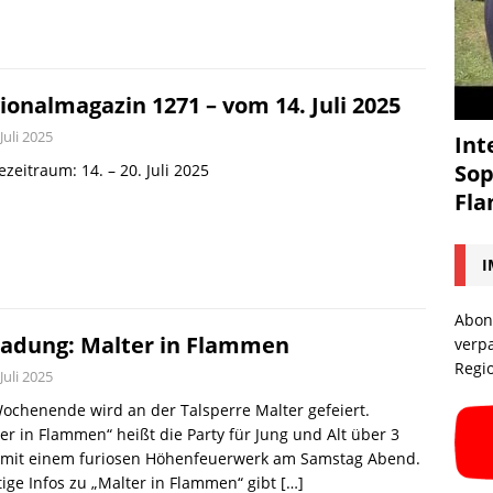
ionalmagazin 1271 – vom 14. Juli 2025
 Juli 2025
Int
Sop
zeitraum: 14. – 20. Juli 2025
Fl
I
Abon
ladung: Malter in Flammen
verp
Regi
 Juli 2025
chenende wird an der Talsperre Malter gefeiert.
er in Flammen“ heißt die Party für Jung und Alt über 3
 mit einem furiosen Höhenfeuerwerk am Samstag Abend.
ige Infos zu „Malter in Flammen“ gibt
[…]