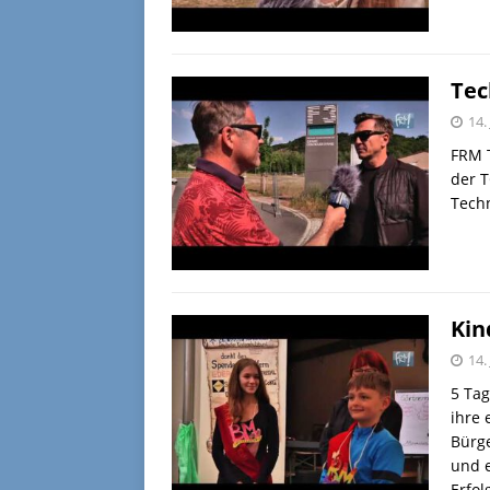
Tec
14.
FRM T
der T
Tech
Kin
14.
5 Ta
ihre 
Bürg
und e
Erfo