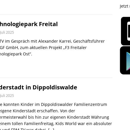
Jetzt
hnologiepark Freital
 Juli 2025
V im Gespräch mit Alexander Karrei, Geschäftsführer
GF GmbH, zum aktuellen Projekt „F3 Freitaler
nologiepark Ost“.
derstadt in Dippoldiswalde
 Juli 2025
ge konnten Kinder im Dippoldiswalder Familienzentrum
eigene Kinderstadt erschaffen. Von der
ermeisterwahl bis hin zur eigenen Kinderstadt Währung
inem tollen Familienfreitag, Kids World war ein absoluter
lg und FRM TV war dabei.
[…]