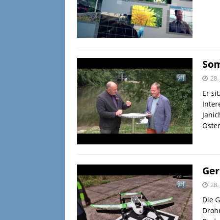
Som
28.
Er si
Inter
Janic
Oster
Ger
28.
Die G
Drohn