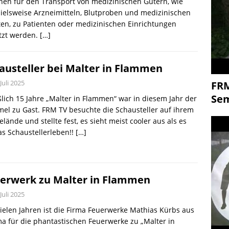
en für den Transport von medizinischen Gütern, wie
ielsweise Arzneimitteln, Blutproben und medizinischen
en, zu Patienten oder medizinischen Einrichtungen
tzt werden.
[…]
austeller bei Malter in Flammen
 Juli 2025
FR
Se
lich 15 Jahre „Malter in Flammen“ war in diesem Jahr der
l zu Gast. FRM TV besuchte die Schausteller auf ihrem
elände und stellte fest, es sieht meist cooler aus als es
das Schaustellerleben!!
[…]
erwerk zu Malter in Flammen
 Juli 2025
vielen Jahren ist die Firma Feuerwerke Mathias Kürbs aus
 für die phantastischen Feuerwerke zu „Malter in