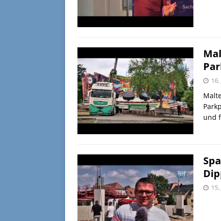
Mal
Par
16.
Malt
Parkp
und 
Spa
Dip
15.