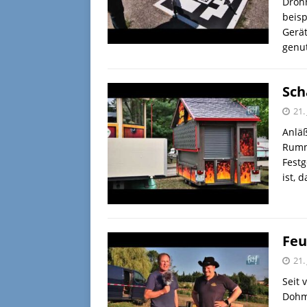
Drohn
beisp
Gerät
genu
Sch
21.
Anläß
Rumme
Festg
ist, 
Feu
21.
Seit 
Dohma