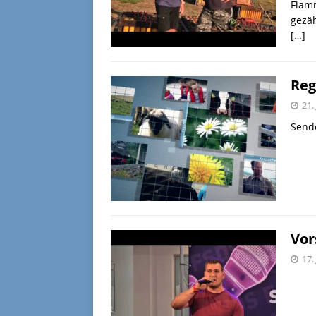
Flamm
gezä
[…]
Reg
21.
Sende
Vor
17.