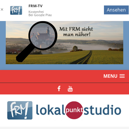
FRM-TV
✕
Ansehen
Kostenfrei
Bei Google Play
MENU