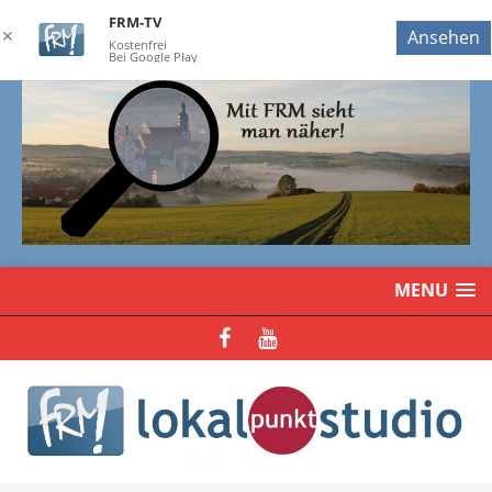
FRM-TV
✕
Ansehen
Kostenfrei
Bei Google Play
MENU