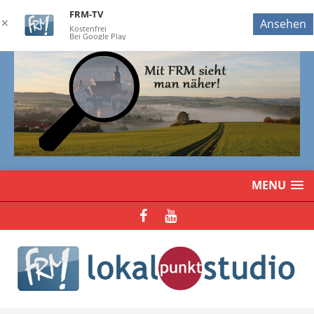
FRM-TV
✕
Ansehen
Kostenfrei
Bei Google Play
MENU