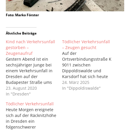
Foto: Marko Förster
Ähnliche Beiträge
Kind nach Verkehrsunfall
Tödlicher Verkehrsunfall
gestorben –
– Zeugen gesucht
Zeugenaufruf
Auf der
Gestern Abend ist ein
Ortsverbindungsstraße K
sechsjähriger Junge bei
9011 zwischen
einem Verkehrsunfall in
Dippoldiswalde und
Dresden auf der
Karsdorf hat sich heute
Budapester Straße ums
gegen 8.25 Uhr ein
24. März 2025
Leben gekommen.
23. August 2020
tödlicher Verkehrsunfall
In "Dippoldiswalde"
Bisherigen Ermittlungen
In "Dresden"
ereignet. Die Polizei sucht
zufolge waren der Fahrer
Zeugen. Der Fahrer (81)
Tödlicher Verkehrsunfall
(31) eines Mercedes
eines Honda Civic war in
Heute Morgen ereignete
sowie der Fahrer eines
Richtung Karsdorf
sich auf der Räcknitzhöhe
BMW (23) in Richtung
unterwegs, als er
in Dresden ein
Innenstadt unterwegs. In
ausgangs einer
folgenschwerer
Höhe der Schweizer
Rechtskurve von der