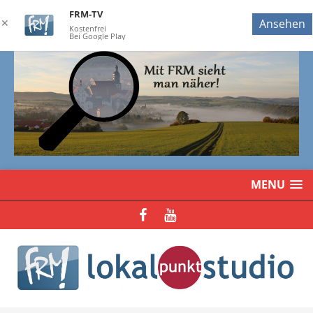
FRM-TV
✕
Ansehen
Kostenfrei
Bei Google Play
MENU