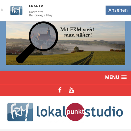
FRM-TV
✕
Ansehen
Kostenfrei
Bei Google Play
MENU