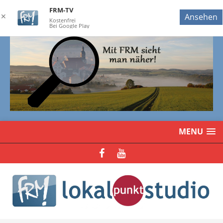
FRM-TV
✕
Ansehen
Kostenfrei
Bei Google Play
MENU