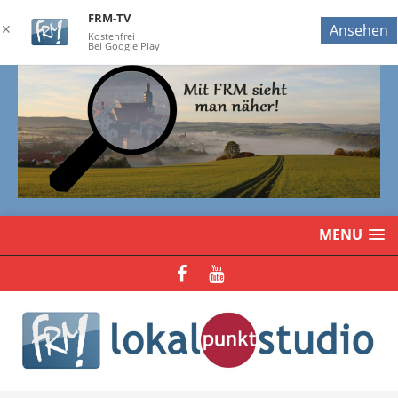
FRM-TV
✕
Ansehen
Kostenfrei
Bei Google Play
MENU