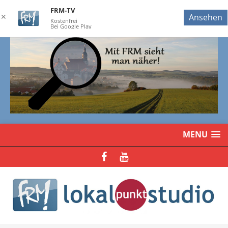
FRM-TV
✕
Ansehen
Kostenfrei
Bei Google Play
MENU