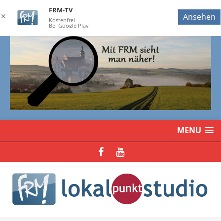
FRM-TV
✕
Ansehen
Kostenfrei
Bei Google Play
MENU