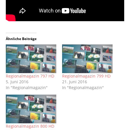
Ähnliche Beiträge
Regionalmagazin 797 HD
Regionalmagazin 799 HD
5. Juni 2016
21. Juni 2016
In "Regionalmagazin"
In "Regionalmagazin"
Regionalmagazin 800 HD