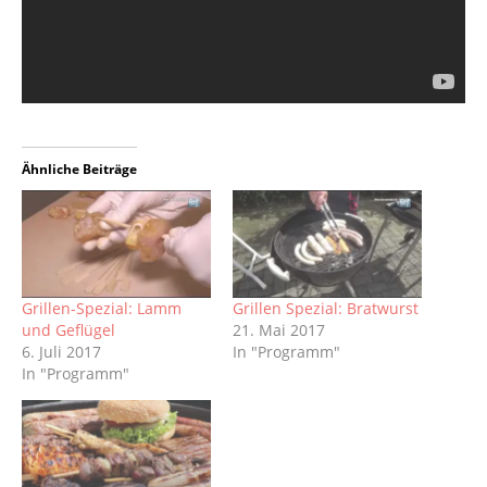
Ähnliche Beiträge
Grillen-Spezial: Lamm
Grillen Spezial: Bratwurst
und Geflügel
21. Mai 2017
6. Juli 2017
In "Programm"
In "Programm"