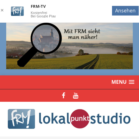
FRM-TV
✕
Ansehen
Kostenfrei
Bei Google Play
MENU