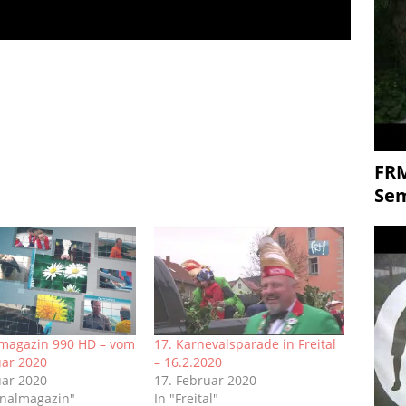
FR
Se
magazin 990 HD – vom
17. Karnevalsparade in Freital
uar 2020
– 16.2.2020
uar 2020
17. Februar 2020
onalmagazin"
In "Freital"