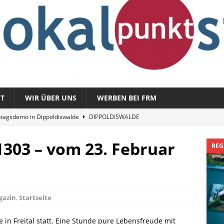
T
WIR ÜBER UNS
WERBEN BEI FRM
tagsdemo in Dippoldiswalde
DIPPOLDISWALDE
magazin 1326 – vom 3. August 2026
REGIONALMAGAZIN
303 – vom 23. Februar
REG
azin 1325 – vom 27. Juli 2026
REGIONALMAGAZIN
nladung zu „Fit im Park“
FREITAL
Sommergespräch: Semmelmilda
DIPPOLDISWALDE
gazin
,
Startseite
 in Freital statt. Eine Stunde pure Lebensfreude mit