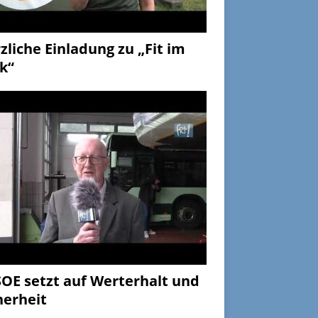
zliche Einladung zu „Fit im
k“
OE setzt auf Werterhalt und
herheit