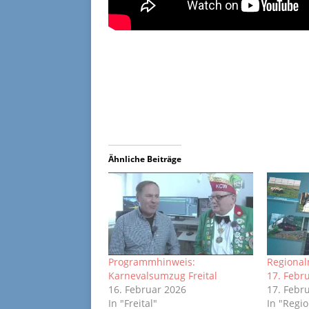
Ähnliche Beiträge
Programmhinweis:
Regional
Karnevalsumzug Freital
17. Febr
16. Februar 2026
17. Febr
In "Freital"
In "Regi