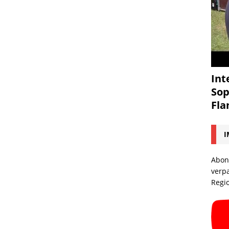
Int
Sop
Fl
I
Abon
verp
Regi