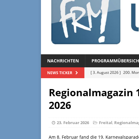
NACHRICHTEN
PROGRAMMÜBERSICH
[ 3. August 2026 ]
200. Mon
NEWS TICKER
[ 3. August 2026 ]
Regional
Regionalmagazin 1
[ 27. Juli 2026 ]
Regionalmag
2026
[ 27. Juli 2026 ]
Herzliche Ei
[ 3. August 2026 ]
FRM-TV 
23. Februar 2026
Freital
,
Regionalma
Am 8. Februar fand die 19. Karnevalsparade