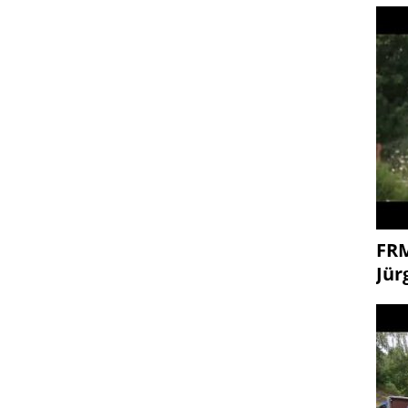
FR
Jür