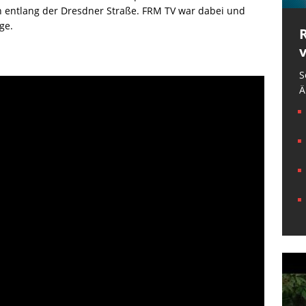
n entlang der Dresdner Straße. FRM TV war dabei und
ge.
S
Ä