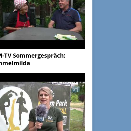
M-TV Sommergespräch:
mmelmilda