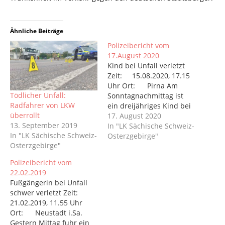
Ähnliche Beiträge
Polizeibericht vom
17.August 2020
Kind bei Unfall verletzt
Zeit: 15.08.2020, 17.15
Uhr Ort: Pirna Am
Tödlicher Unfall:
Sonntagnachmittag ist
Radfahrer von LKW
ein dreijähriges Kind bei
überrollt
einem Unfall auf dem
17. August 2020
13. September 2019
Waschhausweg verletzt
In "LK Sächische Schweiz-
In "LK Sächische Schweiz-
worden. Ein unbekannter
Osterzgebirge"
Osterzgebirge"
Radfahrer fuhr auf dem
Waschhausweg in
Polizeibericht vom
Richtung Einsteinstraße,
22.02.2019
als das Kind unvermittelt
Fußgängerin bei Unfall
von den Gärten auf den
schwer verletzt Zeit:
Radweg lief. Es wurde
21.02.2019, 11.55 Uhr
vom Fahrrad…
Ort: Neustadt i.Sa.
Gestern Mittag fuhr ein