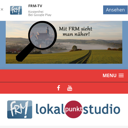
FRM-TV
✕
Ansehen
Kostenfrei
Bei Google Play
MENU