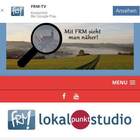
FRM-TV
✕
Ansehen
Kostenfrei
Bei Google Play
MENU