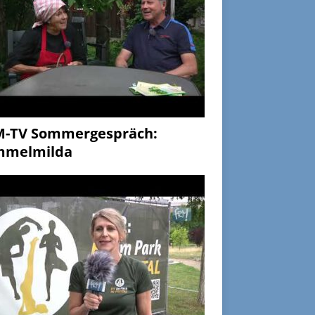
M-TV Sommergespräch:
mmelmilda