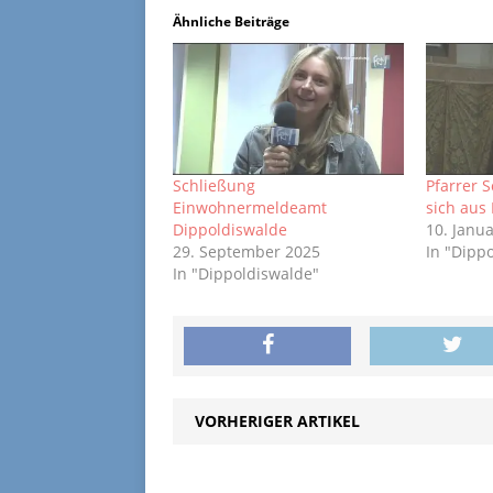
Ähnliche Beiträge
Schließung
Pfarrer 
Einwohnermeldeamt
sich aus
Dippoldiswalde
10. Janu
29. September 2025
In "Dipp
In "Dippoldiswalde"
VORHERIGER ARTIKEL