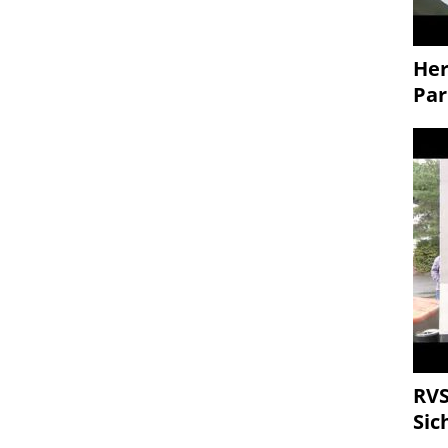
Her
Par
RVS
Sic