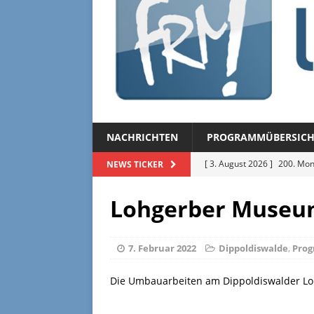
NACHRICHTEN
PROGRAMMÜBERSICH
[ 3. August 2026 ]
200. Mon
NEWS TICKER
[ 3. August 2026 ]
Regional
Lohgerber Museu
[ 27. Juli 2026 ]
Regionalmag
[ 27. Juli 2026 ]
Herzliche Ei
7. Februar 2022
Dippoldiswalde
,
Pro
[ 3. August 2026 ]
FRM-TV 
Die Umbauarbeiten am Dippoldiswalder L