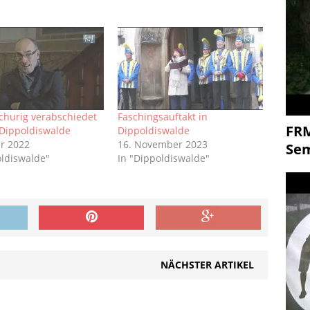
Schurig verabschiedet
Faschingsauftakt in
FR
 Dippoldiswalde
Dippoldiswalde
ar 2022
16. November 2023
Se
oldiswalde"
In "Dippoldiswalde"
NÄCHSTER ARTIKEL