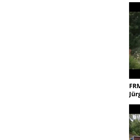
FR
Jür