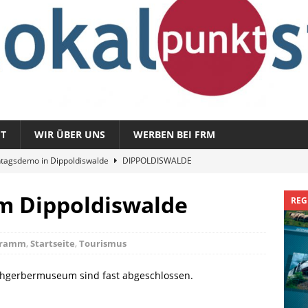
T
WIR ÜBER UNS
WERBEN BEI FRM
tagsdemo in Dippoldiswalde
DIPPOLDISWALDE
magazin 1326 – vom 3. August 2026
REGIONALMAGAZIN
m Dippoldiswalde
REG
azin 1325 – vom 27. Juli 2026
REGIONALMAGAZIN
nladung zu „Fit im Park“
FREITAL
gramm
,
Startseite
,
Tourismus
Sommergespräch: Semmelmilda
DIPPOLDISWALDE
ohgerbermuseum sind fast abgeschlossen.