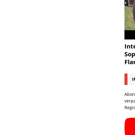
Int
Sop
Fl
I
Abon
verp
Regi