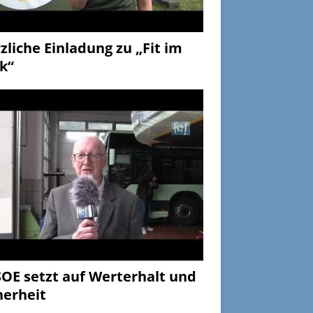
zliche Einladung zu „Fit im
k“
OE setzt auf Werterhalt und
herheit