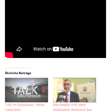
Ähnliche Beiträge
Talk im Autohaus: Heiko
Bannewitz tritt dem
Liebscher
ASSKomm-Verbund bei