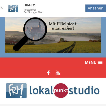
FRM-TV
✕
Ansehen
Kostenfrei
Bei Google Play
MENU