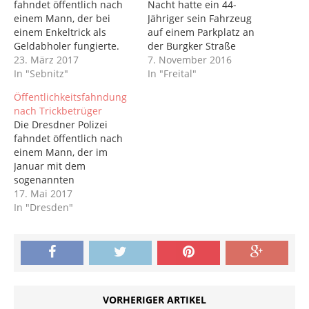
fahndet öffentlich nach
Nacht hatte ein 44-
einem Mann, der bei
Jähriger sein Fahrzeug
einem Enkeltrick als
auf einem Parkplatz an
Geldabholer fungierte.
der Burgker Straße
Am 16. Januar erhielt
23. März 2017
abgestellt. Als er aus dem
7. November 2016
eine Seniorin (89) einen
In "Sebnitz"
Wagen stieg, kamen zwei
In "Freital"
Anruf von einem
Männer auf ihn zu und
Öffentlichkeitsfahndung
vermeintlichen Enkel. Der
entrissen ihm sein
nach Trickbetrüger
Mann am anderen Ende
Tablet. Anschließend
Die Dresdner Polizei
der Leitung gab eine
stieß ihm einer der
fahndet öffentlich nach
Notsituation vor und bat
Unbekannten gegen die
einem Mann, der im
um mehrere tausend
Brust, woraufhin der 44-
Januar mit dem
Euro. In der Folge
Jährige stürzte. Die
sogenannten
übergab die…
beiden Räuber…
Lederjackentrick 600 Euro
17. Mai 2017
von einem Dresdner
In "Dresden"
Ehepaar erlangte. Der
Mann hatte das Paar am
Vormittag auf der
Räcknitzhöhe
angesprochen und sich
als alter Bekannter
VORHERIGER ARTIKEL
ausgegeben. So das