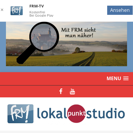
FRM-TV
✕
Ansehen
Kostenfrei
Bei Google Play
MENU