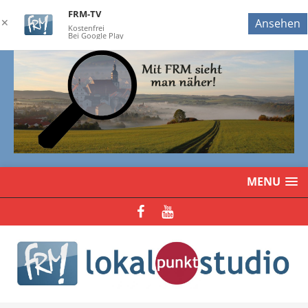
FRM-TV
✕
Ansehen
Kostenfrei
Bei Google Play
MENU