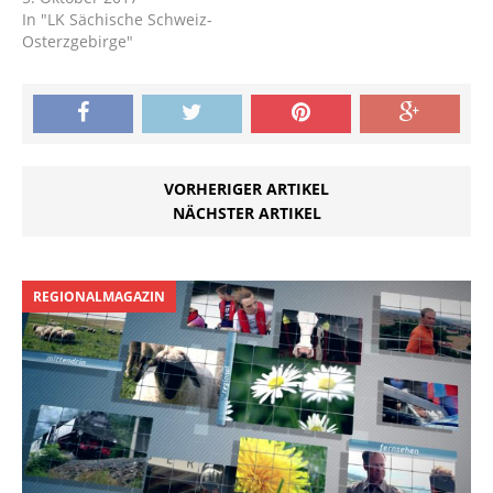
eintreffende
In "LK Sächische Schweiz-
Bundespolizisten
Osterzgebirge"
konnten ein weiteres
Einwirken auf die
Dresdnerin
unterbinden…
VORHERIGER ARTIKEL
NÄCHSTER ARTIKEL
REGIONALMAGAZIN