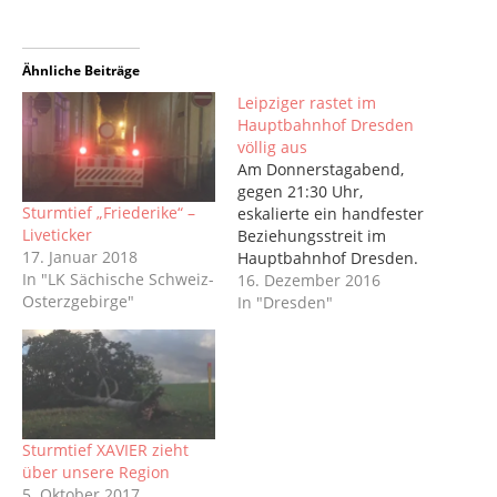
Ähnliche Beiträge
Leipziger rastet im
Hauptbahnhof Dresden
völlig aus
Am Donnerstagabend,
gegen 21:30 Uhr,
Sturmtief „Friederike“ –
eskalierte ein handfester
Liveticker
Beziehungsstreit im
17. Januar 2018
Hauptbahnhof Dresden.
In "LK Sächische Schweiz-
Während einer
16. Dezember 2016
Osterzgebirge"
lautstarken verbalen
In "Dresden"
Diskussion schlug ein 35-
Jähriger einer Frau
(vermutliche Ex-Freundin)
mit der Faust ins Gesicht.
Anschließend erhob er
seine Glasbierflasche und
Sturmtief XAVIER zieht
bedrohte sein Opfer
über unsere Region
damit. Unmittelbar
5. Oktober 2017