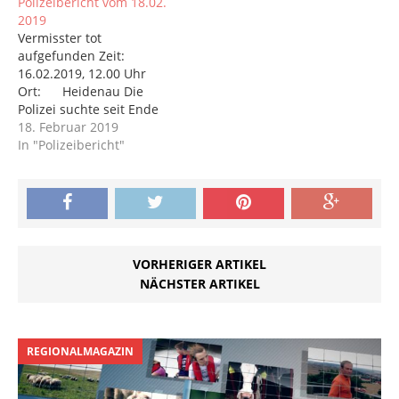
Polizeibericht vom 18.02.
Als Polizisten die
2019
Wohnung betraten,
Vermisster tot
fanden sie den Mann
aufgefunden Zeit:
leblos auf. Ein
16.02.2019, 12.00 Uhr
hinzugerufener Arzt
Ort: Heidenau Die
konnte nur noch seinen…
Polizei suchte seit Ende
Januar öffentlich nach
18. Februar 2019
dem vermissten Harry T.
In "Polizeibericht"
(64) aus Heidenau. Am
Sonnabend wurde der
Vermisste tot in Heidenau
aufgefunden.
Anhaltspunkte für eine
Straftat liegen nicht vor.
VORHERIGER ARTIKEL
Von Fahrbahn
NÄCHSTER ARTIKEL
abgekommen Zeit:
17.02.2019, 03.30 Uhr
Ort: Dippoldiswalde,
OT…
REGIONALMAGAZIN