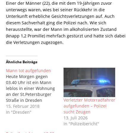
Einer der Männer (22), die mit dem 19-Jährigen zuvor
unterwegs waren, wies bei seiner Rückkehr in die
Unterkunft erhebliche Gesichtsverletzungen auf. Auch
diesem Sachverhalt ging die Polizei nach. Wie sich
herausstellte, war der Mann im alkoholisierten Zustand
(knapp 1,2 Promille) mehrfach gestürzt und hatte sich dabei
die Verletzungen zugezogen.
Ähnliche Beiträge
Mann tot aufgefunden
Heute Morgen gegen
03.40 Uhr ist ein Mann
leblos in einer Wohnung
an der St.Petersburger
Verletzter Motorradfahrer
Straße in Dresden
aufgefunden – Polizei
aufgefunden worden. Ein
15. Februar 2018
sucht Zeugen
Hausbewohner hatte
In "Dresden"
13. Juli 2026
Blutspuren im Flur des
In "Polizeibericht"
Mehrfamilienhauses
bemerkt und Hilfe geholt.