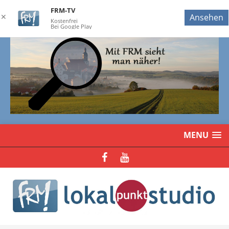
FRM-TV
✕
Ansehen
Kostenfrei
Bei Google Play
MENU