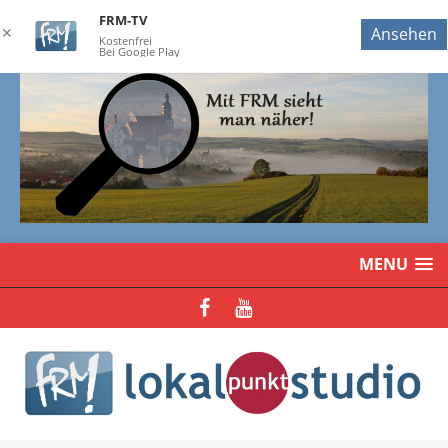
FRM-TV
✕
Ansehen
Kostenfrei
Bei Google Play
MENU