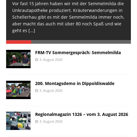
Vor fast 15 Jahren haben wir mit der Semmelmilda die
Unkrautapotheke produziert. Kräuterwanderungen in
Schellerhau gibt es mit der Semmelmilda immer noch,
aber macht das auch mit über 80 noch Spaß und wie
geht es
[...]
FRM-TV Sommergespräch: Semmelmilda
3. August 2026
200. Montagsdemo in Dippoldiswalde
3. August 2026
Regionalmagazin 1326 – vom 3. August 2026
3. August 2026