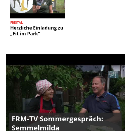
FREITAL
F
Herzliche Einladung zu
„Fit im Park“
FRM-TV Sommergespräch:
Semmelmilda