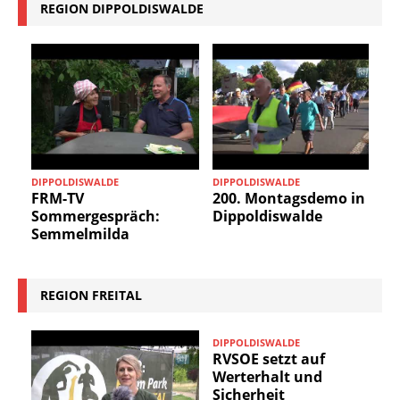
REGION DIPPOLDISWALDE
D
DIPPOLDISWALDE
DIPPOLDISWALDE
FRM-TV
200. Montagsdemo in
Sommergespräch:
Dippoldiswalde
Semmelmilda
REGION FREITAL
DIPPOLDISWALDE
RVSOE setzt auf
Werterhalt und
Sicherheit