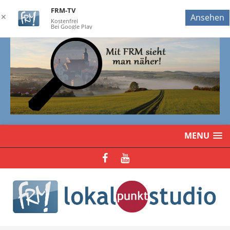
FRM-TV
✕
Ansehen
Kostenfrei
Bei Google Play
MENU