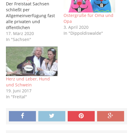
Der Freistaat Sachsen
schließt per
Ostergrüße für Oma und
Allgemeinverfügung fast
Opa
alle privaten und
3. April 2020
öffentlichen
In "Dippoldiswalde"
Einrichtungen und
17. März 2020
untersagt ebenso alle
In "Sachsen"
Veranstaltungen. Die
Verfügung des
Gesundheitsministeriums
soll voraussichtlich ab 18.
März 2020 bis zunächst
20. April 2020 gelten. Ziel
Herz und Leber, Hund
ist es, das
und Schwein
Ansteckungsrisiko mit
19. Juni 2017
dem Corona-Virus weiter
In "Freital"
zu reduzieren. Für den
Publikusmverkehr
werden geschlossen:
Theater,…