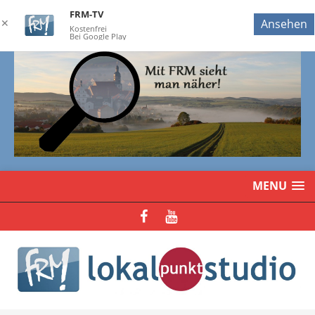
FRM-TV
✕
Ansehen
Kostenfrei
Bei Google Play
MENU